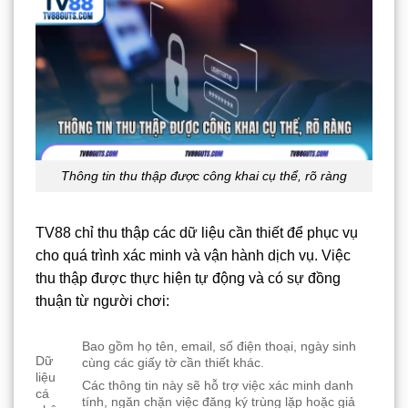
Thông tin thu thập được công khai cụ thể, rõ ràng
TV88 chỉ thu thập các dữ liệu cần thiết để phục vụ
cho quá trình xác minh và vận hành dịch vụ. Việc
thu thập được thực hiện tự động và có sự đồng
thuận từ người chơi:
Bao gồm họ tên, email, số điện thoại, ngày sinh
Dữ
cùng các giấy tờ cần thiết khác.
liệu
Các thông tin này sẽ hỗ trợ việc xác minh danh
cá
tính, ngăn chặn việc đăng ký trùng lặp hoặc giả