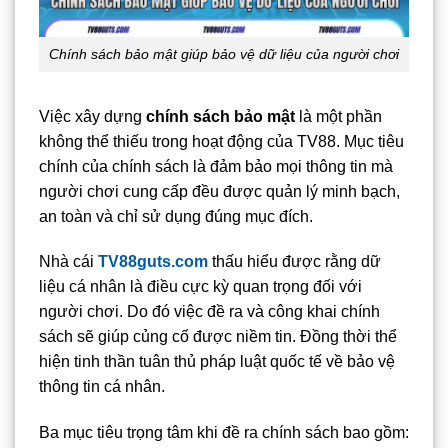
Chính sách bảo mật giúp bảo vệ dữ liệu của người chơi
Việc xây dựng
chính sách bảo mật
là một phần
không thể thiếu trong hoạt động của TV88. Mục tiêu
chính của chính sách là đảm bảo mọi thông tin mà
người chơi cung cấp đều được quản lý minh bạch,
an toàn và chỉ sử dụng đúng mục đích.
Nhà cái
TV88guts.com
thấu hiểu được rằng dữ
liệu cá nhân là điều cực kỳ quan trọng đối với
người chơi. Do đó việc đề ra và công khai chính
sách sẽ giúp củng cố được niềm tin. Đồng thời thể
hiện tinh thần tuân thủ pháp luật quốc tế về bảo vệ
thông tin cá nhân.
Ba mục tiêu trọng tâm khi đề ra chính sách bao gồm: