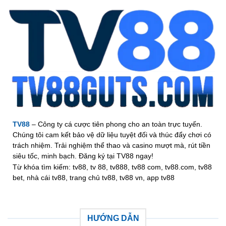
TV88
– Công ty cá cược tiên phong cho an toàn trực tuyến.
Chúng tôi cam kết bảo vệ dữ liệu tuyệt đối và thúc đẩy chơi có
trách nhiệm. Trải nghiệm thể thao và casino mượt mà, rút tiền
siêu tốc, minh bạch. Đăng ký tại TV88 ngay!
Từ khóa tìm kiếm: tv88, tv 88, tv888, tv88 com, tv88.com, tv88
bet, nhà cái tv88, trang chủ tv88, tv88 vn, app tv88
HƯỚNG DẪN