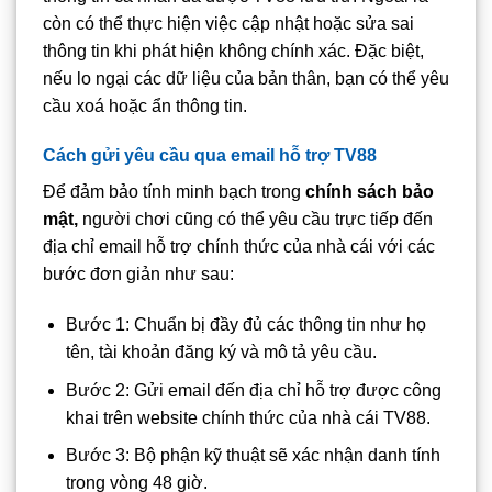
còn có thể thực hiện việc cập nhật hoặc sửa sai
thông tin khi phát hiện không chính xác. Đặc biệt,
nếu lo ngại các dữ liệu của bản thân, bạn có thể yêu
cầu xoá hoặc ẩn thông tin.
Cách gửi yêu cầu qua email hỗ trợ TV88
Để đảm bảo tính minh bạch trong
chính sách bảo
mật,
người chơi cũng có thể yêu cầu trực tiếp đến
địa chỉ email hỗ trợ chính thức của nhà cái với các
bước đơn giản như sau:
Bước 1: Chuẩn bị đầy đủ các thông tin như họ
tên, tài khoản đăng ký và mô tả yêu cầu.
Bước 2: Gửi email đến địa chỉ hỗ trợ được công
khai trên website chính thức của nhà cái TV88.
Bước 3: Bộ phận kỹ thuật sẽ xác nhận danh tính
trong vòng 48 giờ.