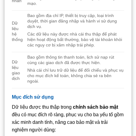
nhân
mạo.
Bao gồm địa chỉ IP, thiết bị truy cập, loại trình
duyệt, thời gian đăng nhập và hành vi sử dụng
Dữ
dịch vụ.
liệu
hệ
Các dữ liệu này được nhà cái thu thập để phát
thống
hiện hoạt động bất thường, bảo vệ tài khoản khỏi
các nguy cơ bị xâm nhập trái phép.
Bao gồm thông tin thanh toán, lịch sử nạp rút
Dữ
cùng các giao dịch đã được thực hiện.
liệu
Nhà cái chỉ lưu trữ dữ liệu để đối chiếu và phục vụ
giao
cho mục đích kế toán, không chia sẻ ra bên
dịch
ngoài.
Mục đích sử dụng
Dữ liệu được thu thập trong
chính sách bảo mật
đều có mục đích rõ ràng, phục vụ cho ba yếu tố gồm
xác minh danh tính, nâng cao bảo mật và trải
nghiệm người dùng: