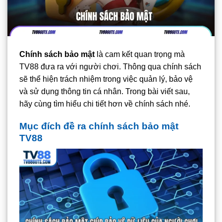
Chính sách bảo mật
là cam kết quan trọng mà
TV88 đưa ra với người chơi. Thông qua chính sách
sẽ thể hiện trách nhiệm trong việc quản lý, bảo vệ
và sử dụng thông tin cá nhân. Trong bài viết sau,
hãy cùng tìm hiểu chi tiết hơn về chính sách nhé.
Mục đích đề ra chính sách bảo mật
TV88