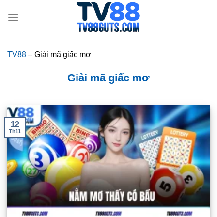
Chuyển
đến
nội
dung
TV88
–
Giải mã giấc mơ
Giải mã giấc mơ
12
Th11