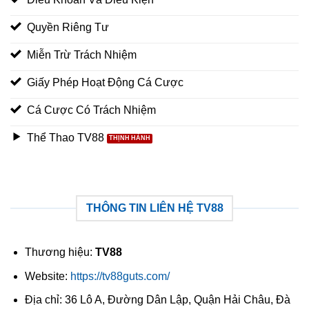
Quyền Riêng Tư
Miễn Trừ Trách Nhiệm
Giấy Phép Hoạt Động Cá Cược
Cá Cược Có Trách Nhiệm
Thể Thao TV88
THÔNG TIN LIÊN HỆ TV88
Thương hiệu:
TV88
Website:
https://tv88guts.com/
Địa chỉ: 36 Lô A, Đường Dân Lập, Quận Hải Châu, Đà