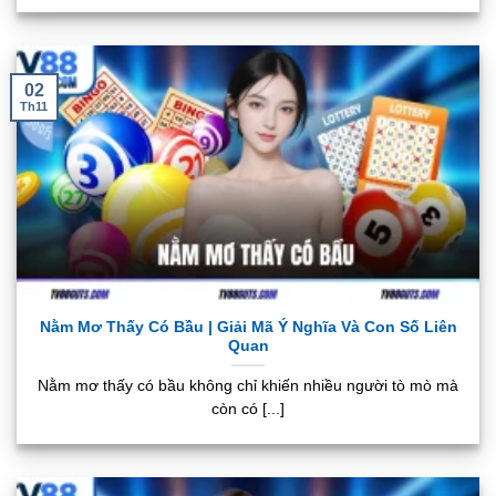
02
Th11
Nằm Mơ Thấy Có Bầu | Giải Mã Ý Nghĩa Và Con Số Liên
Quan
Nằm mơ thấy có bầu không chỉ khiến nhiều người tò mò mà
còn có [...]