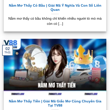
Nằm Mơ Thấy Có Bầu | Giải Mã Ý Nghĩa Và Con Số Liên
Quan
Nằm mơ thấy có bầu không chỉ khiến nhiều người tò mò mà
còn có [...]
02
Th11
Nằm Mơ Thấy Tiền | Giải Mã Giấc Mơ Cùng Chuyên Gia
Tại TV88