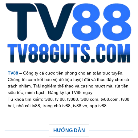
TV88
– Công ty cá cược tiên phong cho an toàn trực tuyến.
Chúng tôi cam kết bảo vệ dữ liệu tuyệt đối và thúc đẩy chơi có
trách nhiệm. Trải nghiệm thể thao và casino mượt mà, rút tiền
siêu tốc, minh bạch. Đăng ký tại TV88 ngay!
Từ khóa tìm kiếm: tv88, tv 88, tv888, tv88 com, tv88.com, tv88
bet, nhà cái tv88, trang chủ tv88, tv88 vn, app tv88
HƯỚNG DẪN