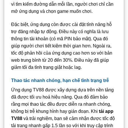
vì tìm kiếm đường dẫn mỗi lần, người chơi chỉ cần
mở ứng dụng và chọn game muốn chơi.
Đặc biệt, ứng dụng còn được cài đặt tính năng hỗ
trợ đăng nhập tự động. Điều này có nghĩa là lưu
thông tin tài khoản (có mã PIN bảo mật). Qua đó
giúp người chơi tiết kiệm thời gian hơn. Ngoài ra,
tốc độ phản hồi của ứng dụng cao hơn so với bản
web trung bình từ 20 đến 30%. Điều này đã giúp
giảm tối đa tình trạng giật hoặc lag.
Thao tác nhanh chóng, hạn chế tình trạng trễ
Ứng dụng TV88 được xây dựng dựa trên nền tảng
đã được tối ưu hoá hiệu năng. Qua đó đảm bảo
rằng mọi thao tác đều được diễn ra nhanh chóng,
không bị trễ khung hình hay gián đoạn. Khi
tải app
TV88
và trải nghiệm, bạn sẽ cảm nhận được tốc độ
tải trang nhanh gấp 1.5 lần so với khi truy cập trình