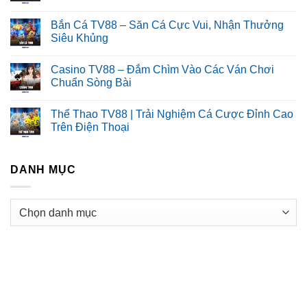
Bắn Cá TV88 – Săn Cá Cực Vui, Nhận Thưởng
Siêu Khủng
Casino TV88 – Đắm Chìm Vào Các Ván Chơi
Chuẩn Sòng Bài
Thể Thao TV88 | Trải Nghiệm Cá Cược Đỉnh Cao
Trên Điện Thoại
DANH MỤC
Danh
mục