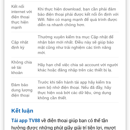
Kết nối
Khi thực hiện download, bạn cần phải đảm
internet với
bảo điện thoại phải được kết nối ổn định với
điện thoại
Wifi. Nên có mạng mạnh để quá trình được
thực hiện
diễn ra nhanh chóng hơn.
mạnh
Thường xuyên kiểm tra mục Cập nhật để
Cập nhật
nhận bản mới nhất. Điều này sẽ giúp bảo
định kỳ
mật cũng như trải nghiệm các tính năng
mới.
Không chia
Hãy hạn chế việc chia sẻ account với người
sẻ tài
khác hoặc đăng nhập trên các thiết bị lạ.
khoản
Trước khi tiến hành tải app hãy kiểm tra
Đảm bảo
xem bộ nhớ điện thoại. Nếu đã đầy, hãy
dung lượng
thực hiện xoá bớt các dữ liệu, ứng dụng
điện thoại
không cần thiết.
Kết luận
Tải app TV88
về điện thoại giúp bạn có thể tận
hưởng được những phút giây giải trí tiện lợi, mượt