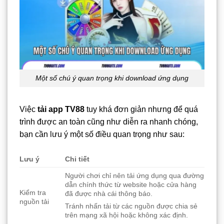
Một số chú ý quan trọng khi download ứng dụng
Việc
tải app TV88
tuy khá đơn giản nhưng để quá
trình được an toàn cũng như diễn ra nhanh chóng,
bạn cần lưu ý một số điều quan trọng như sau:
Lưu ý
Chi tiết
Người chơi chỉ nên tải ứng dụng qua đường
dẫn chính thức từ website hoặc cửa hàng
Kiểm tra
đã được nhà cái thông báo.
nguồn tải
Tránh nhấn tải từ các nguồn được chia sẻ
trên mạng xã hội hoặc không xác định.