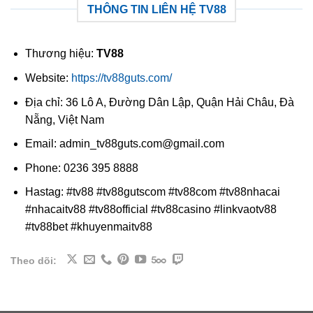
THÔNG TIN LIÊN HỆ TV88
Thương hiệu:
TV88
Website:
https://tv88guts.com/
Địa chỉ: 36 Lô A, Đường Dân Lập, Quận Hải Châu, Đà
Nẵng, Việt Nam
Email:
admin_tv88guts.com@gmail.com
Phone: 0236 395 8888
Hastag: #tv88 #tv88gutscom #tv88com #tv88nhacai
#nhacaitv88 #tv88official #tv88casino #linkvaotv88
#tv88bet #khuyenmaitv88
Theo dõi: