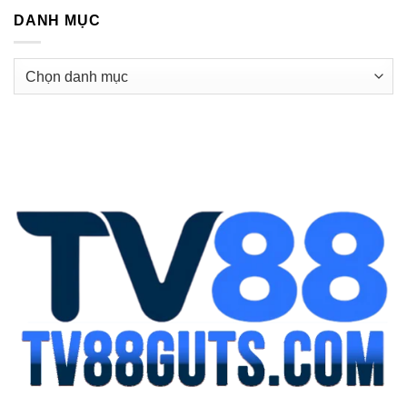
DANH MỤC
Danh
mục