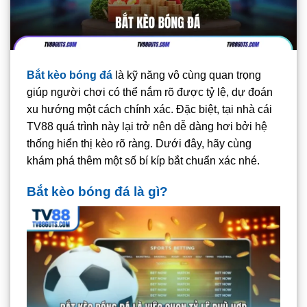
Bắt kèo bóng đá
là kỹ năng vô cùng quan trọng
giúp người chơi có thể nắm rõ được tỷ lệ, dự đoán
xu hướng một cách chính xác. Đặc biệt, tại nhà cái
TV88 quá trình này lại trở nên dễ dàng hơi bởi hệ
thống hiển thị kèo rõ ràng. Dưới đây, hãy cùng
khám phá thêm một số bí kíp bắt chuẩn xác nhé.
Bắt kèo bóng đá là gì?