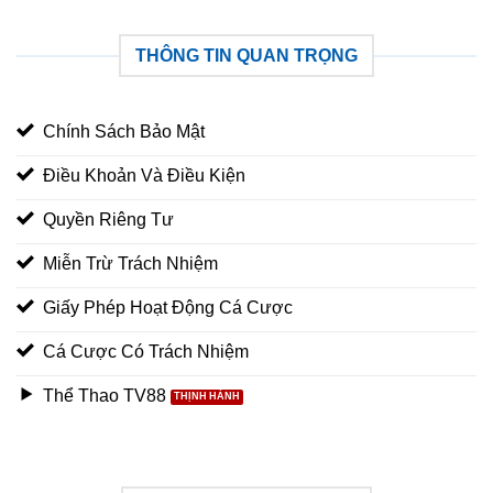
THÔNG TIN QUAN TRỌNG
Chính Sách Bảo Mật
Điều Khoản Và Điều Kiện
Quyền Riêng Tư
Miễn Trừ Trách Nhiệm
Giấy Phép Hoạt Động Cá Cược
Cá Cược Có Trách Nhiệm
Thể Thao TV88