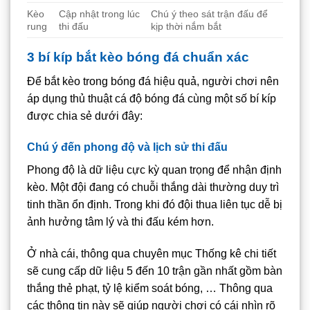
Kèo
Cập nhật trong lúc
Chú ý theo sát trận đấu để
rung
thi đấu
kịp thời nắm bắt
3 bí kíp bắt kèo bóng đá chuẩn xác
Để bắt kèo trong bóng đá hiệu quả, người chơi nên
áp dụng thủ thuật cá độ bóng đá cùng một số bí kíp
được chia sẻ dưới đây:
Chú ý đến phong độ và lịch sử thi đấu
Phong độ là dữ liệu cực kỳ quan trọng để nhận định
kèo. Một đội đang có chuỗi thắng dài thường duy trì
tinh thần ổn định. Trong khi đó đội thua liên tục dễ bị
ảnh hưởng tâm lý và thi đấu kém hơn.
Ở nhà cái, thông qua chuyên mục Thống kê chi tiết
sẽ cung cấp dữ liệu 5 đến 10 trận gần nhất gồm bàn
thắng thẻ phạt, tỷ lệ kiểm soát bóng, … Thông qua
các thông tin này sẽ giúp người chơi có cái nhìn rõ