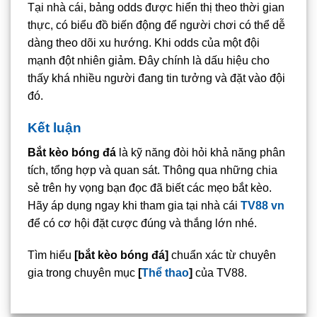
Tại nhà cái, bảng odds được hiển thị theo thời gian
thực, có biểu đồ biến động để người chơi có thể dễ
dàng theo dõi xu hướng. Khi odds của một đội
mạnh đột nhiên giảm. Đây chính là dấu hiệu cho
thấy khá nhiều người đang tin tưởng và đặt vào đội
đó.
Kết luận
Bắt kèo bóng đá
là kỹ năng đòi hỏi khả năng phân
tích, tổng hợp và quan sát. Thông qua những chia
sẻ trên hy vọng bạn đọc đã biết các mẹo bắt kèo.
Hãy áp dụng ngay khi tham gia tại nhà cái
TV88 vn
để có cơ hội đặt cược đúng và thắng lớn nhé.
Tìm hiểu
[bắt kèo bóng đá]
chuẩn xác từ chuyên
gia trong chuyên mục
[
Thể thao
]
của TV88.