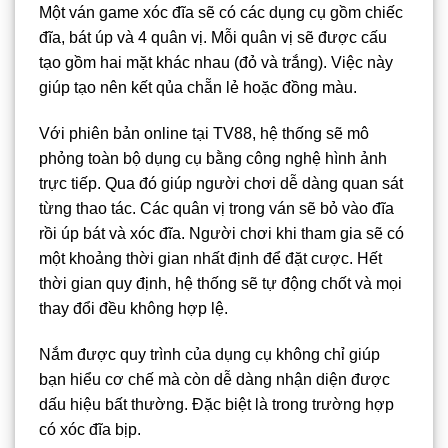
Một ván game xóc đĩa sẽ có các dụng cụ gồm chiếc
đĩa, bát úp và 4 quân vị. Mỗi quân vị sẽ được cấu
tạo gồm hai mặt khác nhau (đỏ và trắng). Việc này
giúp tạo nên kết qủa chẵn lẻ hoặc đồng màu.
Với phiên bản online tại TV88, hệ thống sẽ mô
phỏng toàn bộ dụng cụ bằng công nghệ hình ảnh
trực tiếp. Qua đó giúp người chơi dễ dàng quan sát
từng thao tác. Các quân vị trong ván sẽ bỏ vào đĩa
rồi úp bát và xóc đĩa. Người chơi khi tham gia sẽ có
một khoảng thời gian nhất định để đặt cược. Hết
thời gian quy định, hệ thống sẽ tự động chốt và mọi
thay đổi đều không hợp lệ.
Nắm được quy trình của dụng cụ không chỉ giúp
bạn hiểu cơ chế mà còn dễ dàng nhận diện được
dấu hiệu bất thường. Đặc biệt là trong trường hợp
có xóc đĩa bịp.