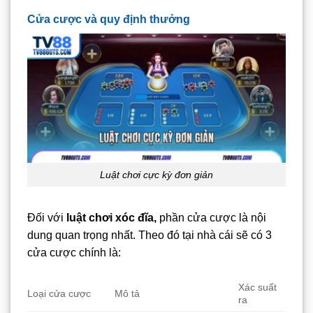
Cửa cược và quy định thưởng
Luật chơi cực kỳ đơn giản
Đối với
luật chơi xóc đĩa,
phần cửa cược là nội
dung quan trọng nhất. Theo đó tại nhà cái sẽ có 3
cửa cược chính là:
Xác suất
Loại cửa cược
Mô tả
ra