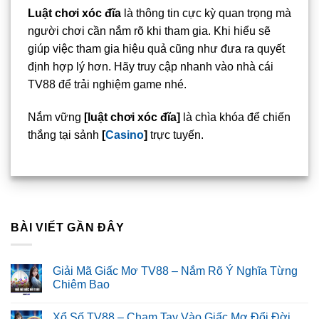
Luật chơi xóc đĩa
là thông tin cực kỳ quan trọng mà
người chơi cần nắm rõ khi tham gia. Khi hiểu sẽ
giúp việc tham gia hiệu quả cũng như đưa ra quyết
định hợp lý hơn. Hãy truy cập nhanh vào nhà cái
TV88 để trải nghiệm game nhé.
Nắm vững
[luật chơi xóc đĩa]
là chìa khóa để chiến
thắng tại sảnh
[
Casino
]
trực tuyến.
BÀI VIẾT GẦN ĐÂY
Giải Mã Giấc Mơ TV88 – Nắm Rõ Ý Nghĩa Từng
Chiêm Bao
Xổ Số TV88 – Chạm Tay Vào Giấc Mơ Đổi Đời