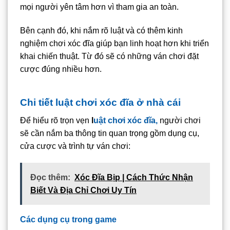
mọi người yên tâm hơn vì tham gia an toàn.
Bên cạnh đó, khi nắm rõ luật và có thêm kinh
nghiệm chơi xóc đĩa giúp bạn linh hoạt hơn khi triển
khai chiến thuật. Từ đó sẽ có những ván chơi đặt
cược đúng nhiều hơn.
Chi tiết luật chơi xóc đĩa ở nhà cái
Để hiểu rõ trọn vẹn
l
uật chơi xóc đĩa,
người chơi
sẽ cần nắm ba thông tin quan trọng gồm dụng cụ,
cửa cược và trình tự ván chơi:
Đọc thêm:
Xóc Đĩa Bịp | Cách Thức Nhận
Biết Và Địa Chỉ Chơi Uy Tín
Các dụng cụ trong game