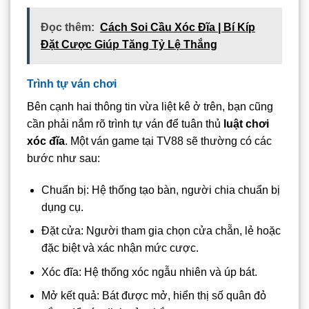
Đọc thêm:
Cách Soi Cầu Xóc Đĩa | Bí Kíp
Đặt Cược Giúp Tăng Tỷ Lệ Thắng
Trình tự ván chơi
Bên cạnh hai thông tin vừa liệt kê ở trên, bạn cũng
cần phải nắm rõ trình tự ván để tuân thủ
luật chơi
xóc đĩa
. Một ván game tại TV88 sẽ thường có các
bước như sau:
Chuẩn bị: Hệ thống tạo bàn, người chia chuẩn bị
dụng cụ.
Đặt cửa: Người tham gia chọn cửa chẵn, lẻ hoặc
đặc biệt và xác nhận mức cược.
Xóc đĩa: Hệ thống xóc ngẫu nhiên và úp bát.
Mở kết quả: Bát được mở, hiển thị số quân đỏ