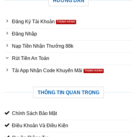
HƯỚNG DẪN
Đăng Ký Tài Khoản
Đăng Nhập
Nạp Tiền Nhận Thưởng 88k
Rút Tiền An Toàn
Tải App Nhận Code Khuyến Mãi
THÔNG TIN QUAN TRỌNG
Chính Sách Bảo Mật
Điều Khoản Và Điều Kiện